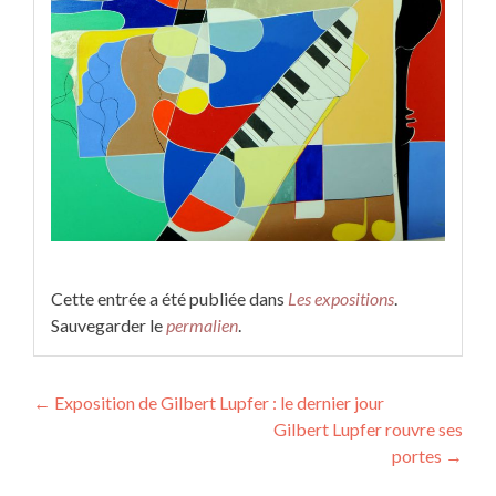
Cette entrée a été publiée dans
Les expositions
.
Sauvegarder le
permalien
.
Navigation
←
Exposition de Gilbert Lupfer : le dernier jour
Gilbert Lupfer rouvre ses
des
portes
→
articles