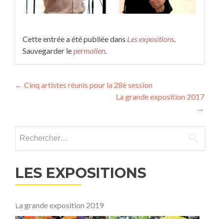
Cette entrée a été publiée dans
Les expositions
.
Sauvegarder le
permalien
.
Navigation
←
Cinq artistes réunis pour la 28è session
La grande exposition 2017
des
→
articles
Rechercher :
LES EXPOSITIONS
La grande exposition 2019