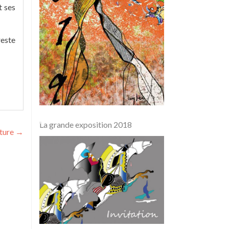
t ses
reste
La grande exposition 2018
pture
→