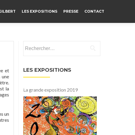
GILBERT
LES EXPOSITIONS
PRESSE
CONTACT
Rechercher :
LES EXPOSITIONS
ée et
a une
ètre.
st la
La grande exposition 2019
nages
ns un
utres