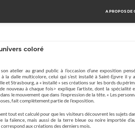
A PROPOS DE 
nivers coloré
on atelier au grand public à l’occasion d’une exposition pens
a dalle multicolore, celui qui s’est installé à Saint-Epvre il y 
lle et Strasbourg, a « installé » ses créations sur les bords du périm
e nouveau à chaque fois> explique l’artiste, dont la spécialité e
dans le mouvement que dans l’expression de la tête. « Les person
choses, fait complètement partie de l’exposition.
nt tout est calculé pour que les visiteurs découvrent les sujets da
 la faïence, mais aussi de la terre bleue ou noire importée d’a
n correspond aux créations des derniers mois.