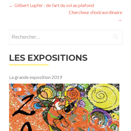
Navigation
←
Gilbert Lupfer : de l’art du sol au plafond
Chercheur d’extraordinaire
des
→
articles
Rechercher :
LES EXPOSITIONS
La grande exposition 2019