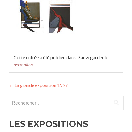
Cette entrée a été publiée dans . Sauvegarder le
permalien
.
Navigation
←
La grande exposition 1997
des
Rechercher :
articles
LES EXPOSITIONS