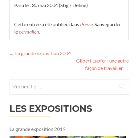
Paru le : 30 mai 2004 (Sbg / Delme)
Cette entrée a été publiée dans
Presse
. Sauvegarder
le
permalien
.
Navigation
←
La grande exposition 2004
Gilbert Lupfer : une autre
des
façon de travailler
→
articles
Rechercher :
LES EXPOSITIONS
La grande exposition 2019